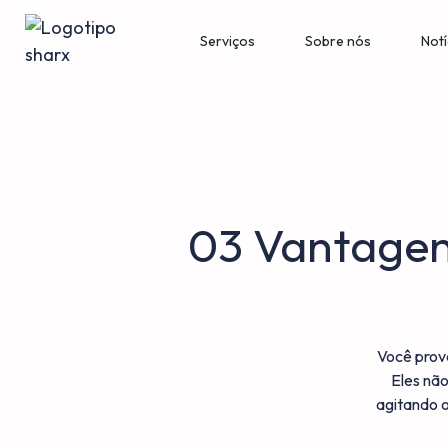
Serviços
Sobre nós
Notí
03 Vantagens
Você prova
Eles nã
agitando o