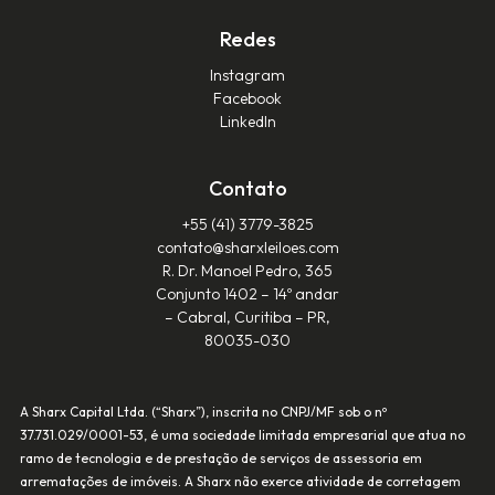
Redes
Instagram
Facebook
LinkedIn
Contato
+55 (41) 3779-3825‬
contato@sharxleiloes.com
R. Dr. Manoel Pedro, 365
Conjunto 1402 – 14º andar
– Cabral, Curitiba – PR,
80035-030
A Sharx Capital Ltda. (“Sharx”), inscrita no CNPJ/MF sob o nº
37.731.029/0001-53, é uma sociedade limitada empresarial que atua no
ramo de tecnologia e de prestação de serviços de assessoria em
arrematações de imóveis. A Sharx não exerce atividade de corretagem