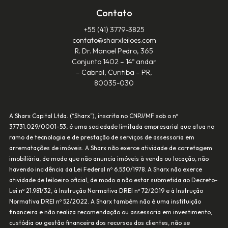
Contato
+55 (41) 3779-3825‬
contato@sharxleiloes.com
R. Dr. Manoel Pedro, 365
Conjunto 1402 – 14º andar
– Cabral, Curitiba – PR,
80035-030
A Sharx Capital Ltda. (“Sharx”), inscrita no CNPJ/MF sob o nº
37.731.029/0001-53, é uma sociedade limitada empresarial que atua no
ramo de tecnologia e de prestação de serviços de assessoria em
arrematações de imóveis. A Sharx não exerce atividade de corretagem
imobiliária, de modo que não anuncia imóveis à venda ou locação, não
havendo incidência da Lei Federal nº 6.530/1978. A Sharx não exerce
atividade de leiloeiro oficial, de modo a não estar submetida ao Decreto-
Lei nº 21.981/32, à Instrução Normativa DREI nº 72/2019 e à Instrução
Normativa DREI nº 52/2022. A Sharx também não é uma instituição
financeira e não realiza recomendação ou assessoria em investimento,
custódia ou gestão financeira dos recursos dos clientes, não se