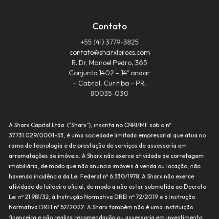
Contato
+55 (41) 3779-3825‬
contato@sharxleiloes.com
R. Dr. Manoel Pedro, 365
Conjunto 1402 – 14º andar
– Cabral, Curitiba – PR,
80035-030
A Sharx Capital Ltda. (“Sharx”), inscrita no CNPJ/MF sob o nº
37.731.029/0001-53, é uma sociedade limitada empresarial que atua no
ramo de tecnologia e de prestação de serviços de assessoria em
arrematações de imóveis. A Sharx não exerce atividade de corretagem
imobiliária, de modo que não anuncia imóveis à venda ou locação, não
havendo incidência da Lei Federal nº 6.530/1978. A Sharx não exerce
atividade de leiloeiro oficial, de modo a não estar submetida ao Decreto-
Lei nº 21.981/32, à Instrução Normativa DREI nº 72/2019 e à Instrução
Normativa DREI nº 52/2022. A Sharx também não é uma instituição
financeira e não realiza recomendação ou assessoria em investimento,