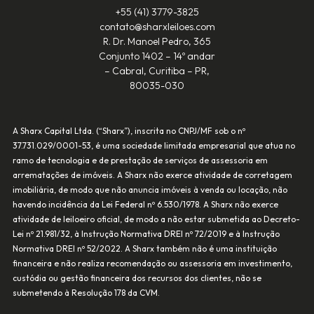
+55 (41) 3779-3825‬
contato@sharxleiloes.com
R. Dr. Manoel Pedro, 365
Conjunto 1402 – 14º andar
– Cabral, Curitiba – PR,
80035-030
A Sharx Capital Ltda. (“Sharx”), inscrita no CNPJ/MF sob o nº
37.731.029/0001-53, é uma sociedade limitada empresarial que atua no
ramo de tecnologia e de prestação de serviços de assessoria em
arrematações de imóveis. A Sharx não exerce atividade de corretagem
imobiliária, de modo que não anuncia imóveis à venda ou locação, não
havendo incidência da Lei Federal nº 6.530/1978. A Sharx não exerce
atividade de leiloeiro oficial, de modo a não estar submetida ao Decreto-
Lei nº 21.981/32, à Instrução Normativa DREI nº 72/2019 e à Instrução
Normativa DREI nº 52/2022. A Sharx também não é uma instituição
financeira e não realiza recomendação ou assessoria em investimento,
custódia ou gestão financeira dos recursos dos clientes, não se
submetendo à Resolução 178 da CVM.