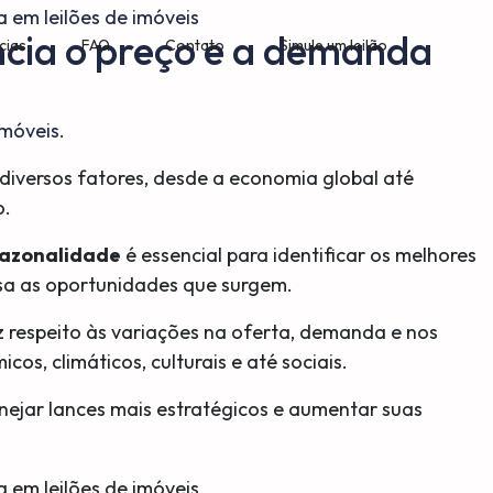
ncia o preço e a demanda
cias
FAQ
Contato
Simule um leilão
Imóveis
.
 diversos fatores, desde a economia global até
o.
sazonalidade
é essencial para identificar os melhores
sa as oportunidades que surgem.
iz respeito às variações na oferta, demanda e nos
s, climáticos, culturais e até sociais.
ejar lances mais estratégicos e aumentar suas