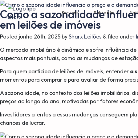
Como a sazonalidade influe
Serviços
Sobre nós
Notí
em leilões de imóveis
Posted
junho 26th, 2025
by
Sharx Leilões
&
filed under
O mercado imobiliário é dinâmico e sofre influência de
aspectos mais pontuais, como as mudanças de estaçã
Para quem participa de leilões de imóveis, entender
a 
momentos para comprar e para avaliar de forma preci
A sazonalidade, no contexto dos leilões imobiliários, d
preços ao longo do ano, motivadas por fatores econômico
Investidores atentos a essas mudanças conseguem plan
chances de lucrar.