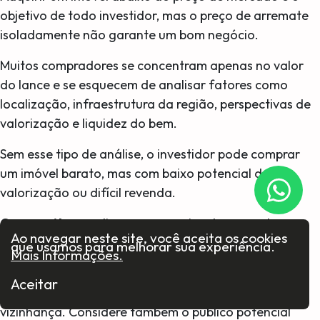
objetivo de todo investidor, mas o preço de arremate
isoladamente não garante um bom negócio.
Muitos compradores se concentram apenas no valor
do lance e se esquecem de analisar fatores como
localização, infraestrutura da região, perspectivas de
valorização e liquidez do bem.
Sem esse tipo de análise, o investidor pode comprar
um imóvel barato, mas com baixo potencial de
valorização ou difícil revenda.
Como evitar:
realize uma pesquisa de mercado
Ao navegar neste site, você aceita os cookies
detalhada.
que usamos para melhorar sua experiência.
Mais Informações.
Compare o preço do metro quadrado do imóvel com
Aceitar
outros na mesma região e verifique o perfil da
vizinhança. Considere também o público potencial